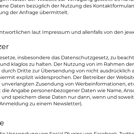
ne Daten bezüglich der Nutzung des Kontaktformula
ung der Anfrage übermittelt.
wortlichen laut Impressum und allenfalls von den jewe
zer
, Gesetze, insbesondere das Datenschutzgesetz, zu beach
 und klaglos zu halten. Der Nutzung von im Rahmen de
n durch Dritte zur Übersendung von nicht ausdrücklic
iermit explizit widersprochen. Der Betreiber der Websit
der unverlangten Zusendung von Werbeinformationen, et
st die Angabe personenbezogener Daten wie Name, Ansch
n und speichern diese Daten nur dann, wenn und soweit Si
er Anmeldung zu einem Newsletter).
ke
 die Verwendung von Social Plugins von Facebook, Twitter