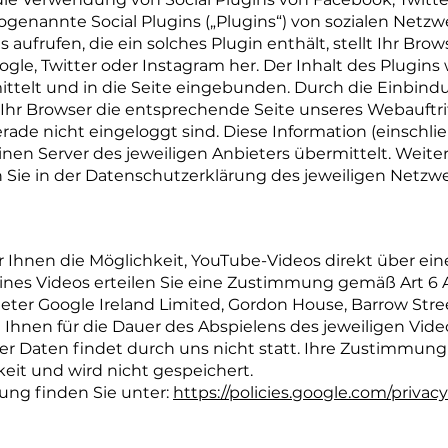
ogenannte Social Plugins („Plugins“) von sozialen Net
 aufrufen, die ein solches Plugin enthält, stellt Ihr Br
gle, Twitter oder Instagram her. Der Inhalt des Plugins
ittelt und in die Seite eingebunden. Durch die Einbindu
s Ihr Browser die entsprechende Seite unseres Webauftr
erade nicht eingeloggt sind. Diese Information (einschlie
inen Server des jeweiligen Anbieters übermittelt. Weite
Sie in der Datenschutzerklärung des jeweiligen Netzwe
r Ihnen die Möglichkeit, YouTube-Videos direkt über ei
nes Videos erteilen Sie eine Zustimmung gemäß Art 6 A
ter Google Ireland Limited, Gordon House, Barrow Street
hnen für die Dauer des Abspielens des jeweiligen Vide
 Daten findet durch uns nicht statt. Ihre Zustimmung 
keit und wird nicht gespeichert.
ung finden Sie unter:
https://policies.google.com/priva