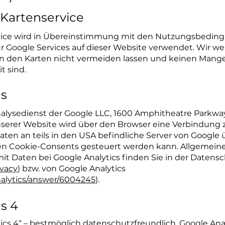
-Kartenservice
ice wird in Übereinstimmung mit den Nutzungsbeding
Google Services auf dieser Website verwendet. Wir weis
 den Karten nicht vermeiden lassen und keinen Mangel 
t sind.
cs
nalysedienst der Google LLC, 1600 Amphitheatre Parkwa
unserer Website wird über den Browser eine Verbindung 
aten an teils in den USA befindliche Server von Google 
n Cookie-Consents gesteuert werden kann. Allgemeine s
 Daten bei Google Analytics finden Sie in der Datens
ivacy
) bzw. von Google Analytics
nalytics/answer/6004245
).
cs 4
cs 4“ – bestmöglich datenschutzfreundlich. Google Anal