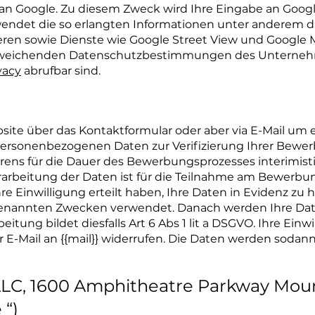
n Google. Zu diesem Zweck wird Ihre Eingabe an Googl
rwendet die so erlangten Informationen unter anderem 
ieren sowie Dienste wie Google Street View und Google M
abweichenden Datenschutzbestimmungen des Unternehm
vacy
abrufbar sind.
site über das Kontaktformular oder aber via E-Mail um 
personenbezogenen Daten zur Verifizierung Ihrer Bew
ens für die Dauer des Bewerbungsprozesses interimist
erarbeitung der Daten ist für die Teilnahme am Bewerb
Ihre Einwilligung erteilt haben, Ihre Daten in Evidenz zu
enannten Zwecken verwendet. Danach werden Ihre Date
eitung bildet diesfalls Art 6 Abs 1 lit a DSGVO. Ihre Ei
 E-Mail an {{mail}} widerrufen. Die Daten werden sodann
 LLC, 1600 Amphitheatre Parkway Mou
 “)