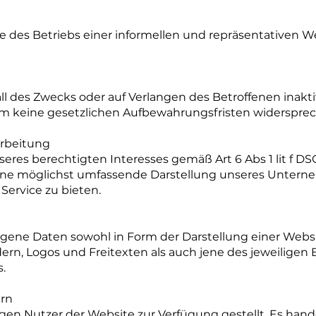
des Betriebs einer informellen und repräsentativen We
 des Zwecks oder auf Verlangen des Betroffenen inakti
dem keine gesetzlichen Aufbewahrungsfristen widerspre
arbeitung
res berechtigten Interesses gemäß Art 6 Abs 1 lit f DSG
, eine möglichst umfassende Darstellung unseres Unter
ervice zu bieten.
gene Daten sowohl in Form der Darstellung einer Websit
rn, Logos und Freitexten als auch jene des jeweiligen
.
ern
en Nutzer der Website zur Verfügung gestellt. Es hand